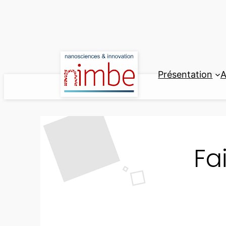
Aller
au
contenu
Présentation
A
Fa