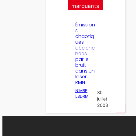
marquants
Émission
s
chaotiq
ues
déclenc
hées
par le
bruit
dans un
laser
RMN
NIMBE
, 
30
LSDRM
juillet
2008