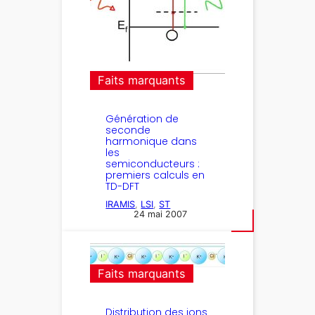
Faits marquants
Génération de
seconde
harmonique dans
les
semiconducteurs :
premiers calculs en
TD-DFT
IRAMIS
, 
LSI
, 
ST
24 mai 2007
Faits marquants
Distribution des ions