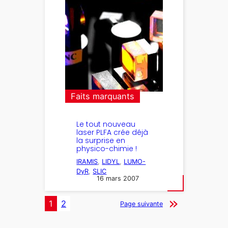
Faits marquants
Le tout nouveau
laser PLFA crée déjà
la surprise en
physico-chimie !
IRAMIS
, 
LIDYL
, 
LUMO-
DyR
, 
SLIC
16 mars 2007
1
2
Page suivante