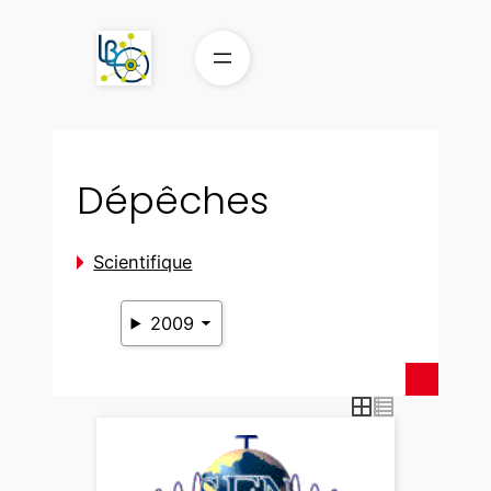
Aller
au
contenu
Dépêches
Scientifique
2009