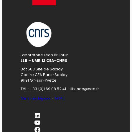
Laboratoire Léon Brillouin
LLB – UMR 12 CEA-CNRS
Bât 563 Site de Saclay
Centre CEA Paris-Saclay
91191 Gif-sur-Yvette
Tél. : +33 (0)1 69 08 52 41 – llb-sec@cea.fr
Mentions légales
–
RGPD
LinkedIn
YouTube
Facebook