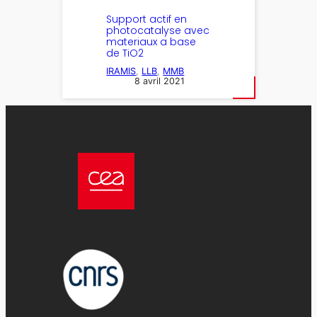
Support actif en
photocatalyse avec
materiaux a base
de TiO2
IRAMIS
, 
LLB
, 
MMB
8 avril 2021