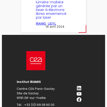
lumière-matière
générée par un
laser à électrons
libres ensemencé
par laser
IRAMIS
, 
LIDYL
18 avril 2024
Institut IRAMIS
LinkedIn
Centre CEA Paris-Saclay
YouTube
Site de Saclay
Facebook
91191 Gif-sur-Yvette
Tél. : +33 (0)1 69 08 60 00