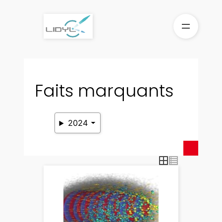
Aller
au
contenu
Faits marquants
2024