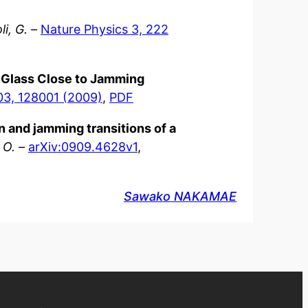
li, G. –
Nature Physics 3, 222
r Glass Close to Jamming
103, 128001 (2009)
,
PDF
n and jamming transitions of a
 O. –
arXiv:0909.4628v1
,
Sawako NAKAMAE