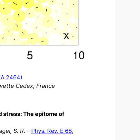
RA 2464)
Yvette Cedex, France
 stress: The epitome of
agel, S. R. –
Phys. Rev. E 68,