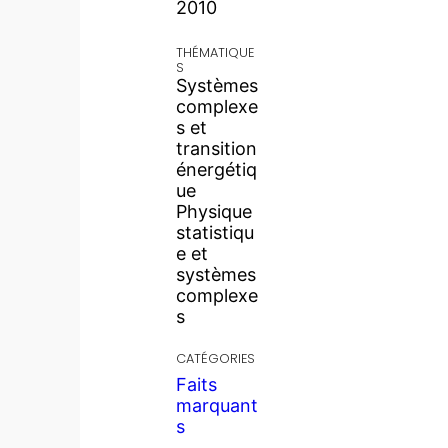
2010
THÉMATIQUE
S
Systèmes
complexe
s et
transition
énergétiq
ue
Physique
statistiqu
e et
systèmes
complexe
s
CATÉGORIES
Faits
marquant
s