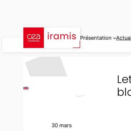
Aller
au
contenu
Présentation
Actual
Le
bl
30 mars