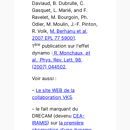
Daviaud, B. Dubrulle, C.
Gasquet, L. Marié, and F.
Ravelet, M. Bourgoin, Ph.
Odier, M. Moulin, J.-F. Pinton,
R. Volk,
M. Berhanu et al,
2007 EPL 77 59001
.
ère
1
publication sur l'effet
dynamo :
R. Monchaux,
et
al.
, Phys. Rev. Lett. 98,
(2007) 044502
.
Voir aussi :
–
Le site WEB de la
collaboration VKS
.
– le fait marquant du
DRECAM (devenu
CEA-
IRAMIS
) sur
la première
observation d'une dynamo