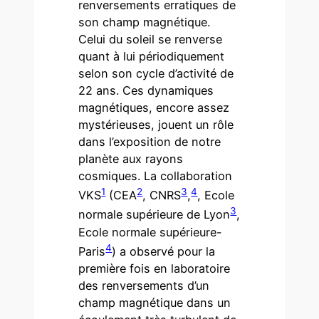
renversements erratiques de
son champ magnétique.
Celui du soleil se renverse
quant à lui périodiquement
selon son cycle d’activité de
22 ans. Ces dynamiques
magnétiques, encore assez
mystérieuses, jouent un rôle
dans l’exposition de notre
planète aux rayons
cosmiques. La collaboration
1
2
3
4
VKS
(CEA
, CNRS
,
, Ecole
3
normale supérieure de Lyon
,
Ecole normale supérieure-
4
Paris
) a observé pour la
première fois en laboratoire
des renversements d’un
champ magnétique dans un