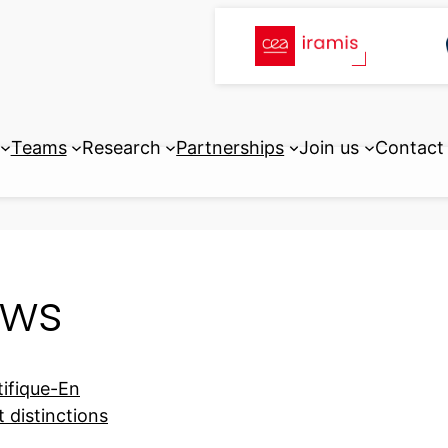
Teams
Research
Partnerships
Join us
Contact
ws
tifique-En
t distinctions