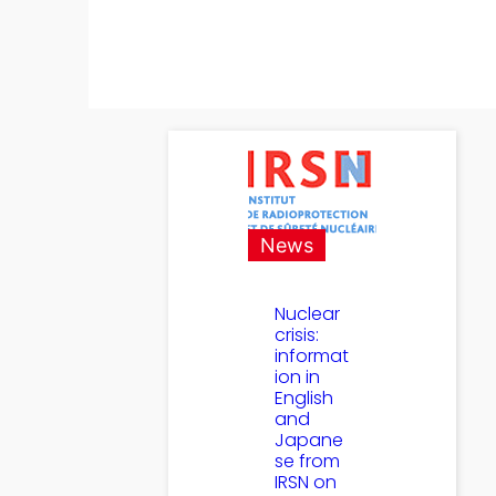
News
Nuclear
crisis:
informat
ion in
English
and
Japane
se from
IRSN on