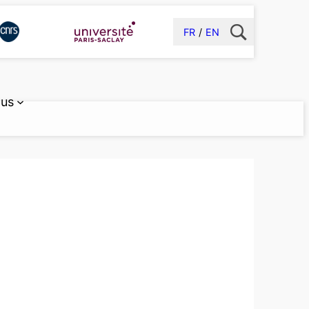
FR
EN
 us