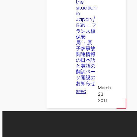
the
situation
in
Japan /
IRSN ―フ
ランス核
保安
局”：原
子炉事故
関連情報
の日本語
と英語の
翻訳ペー
ジ開設の
お知らせ
March
SPEC
23
2011