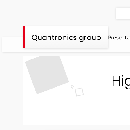
Skip
to
content
Quantronics group
Presenta
Hi