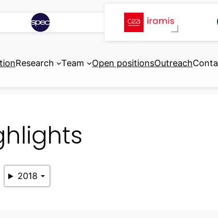
tion
Research
Team
Open positions
Outreach
Conta
ghlights
2018