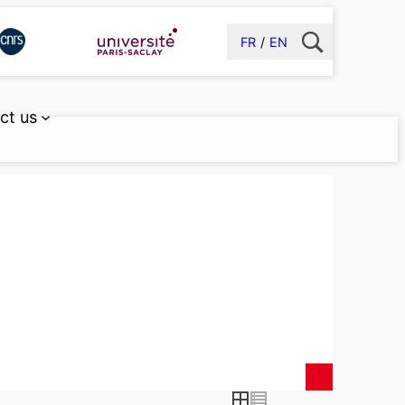
FR
EN
ct us