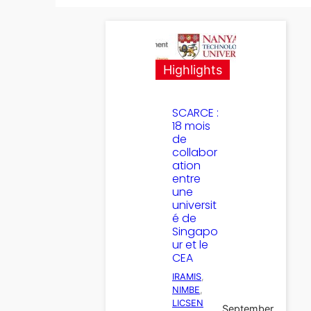
Highlights
SCARCE :
18 mois
de
collabor
ation
entre
une
universit
é de
Singapo
ur et le
CEA
IRAMIS
, 
NIMBE
, 
LICSEN
September