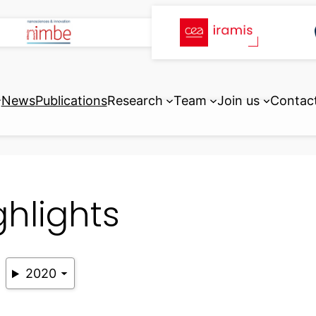
News
Publications
Research
Team
Join us
Contac
ghlights
2020