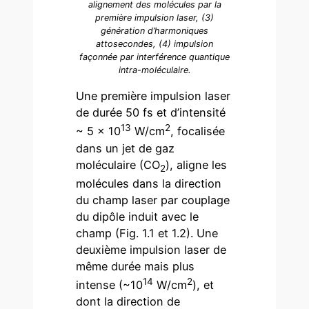
alignement des molécules par la
première impulsion laser, (3)
génération d’harmoniques
attosecondes, (4) impulsion
façonnée par interférence quantique
intra-moléculaire.
Une première impulsion laser
de durée 50 fs et d’intensité
13
2
~ 5 x 10
W/cm
, focalisée
dans un jet de gaz
moléculaire (CO
), aligne les
2
molécules dans la direction
du champ laser par couplage
du dipôle induit avec le
champ (Fig. 1.1 et 1.2). Une
deuxième impulsion laser de
même durée mais plus
14
2
intense (~10
W/cm
), et
dont la direction de