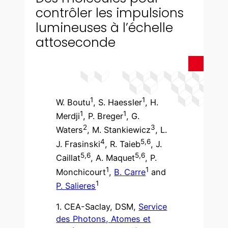
contrôler les impulsions
lumineuses à l’échelle
attoseconde
1
1
W. Boutu
, S. Haessler
, H.
1
1
Merdji
, P. Breger
, G.
2
3
Waters
, M. Stankiewicz
, L.
4
5,6
J. Frasinski
, R. Taieb
, J.
5,6
5,6
Caillat
, A. Maquet
, P.
1
1
Monchicourt
,
B. Carre
and
1
P. Salieres
1. CEA-Saclay, DSM,
Service
des Photons, Atomes et