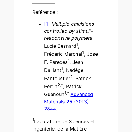
Référence :
[1]
Multiple emulsions
controlled by stimuli-
responsive polymers
1
Lucie Besnard
,
1
Frédéric Marchal
, Jose
1
F. Paredes
, Jean
1
Daillant
, Nadège
2
Pantoustier
, Patrick
2,*
Perrin
, Patrick
1,*
Guenoun
Advanced
Materials
25
(2013)
2844
.
1
Laboratoire de Sciences et
Ingénierie, de la Matière