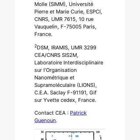
Molle (SIMM), Université
Pierre et Marie Curie, ESPCI,
CNRS, UMR 7615, 10 rue
Vauquelin, F-75005 Paris,
France.
2
DSM, IRAMIS, UMR 3299
CEA/CNRS SIS2M,
Laboratoire Interdisciplinaire
sur l'Organisation
Nanométrique et
Supramoléculaire (LIONS),
C.E.A. Saclay F-91191, Gif
sur Yvette cedex, France.
Contact CEA :
Patrick
Guenoun
.